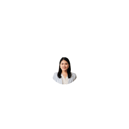
รูป
เช็ค
ภาษี
ธรรม
สุขภาพ
และ
ที่
ร่างกาย
ได้
จับ
ของ
รับ
ต้อง
เรา
ความ
ได้
คุ้มครอง
และ
ตลอด
มี
ปี
มูลค่า
มี
ให้
เงิน
กับ
ใช้
คน
ใน
ที่
อนาคต
เรา
รัก