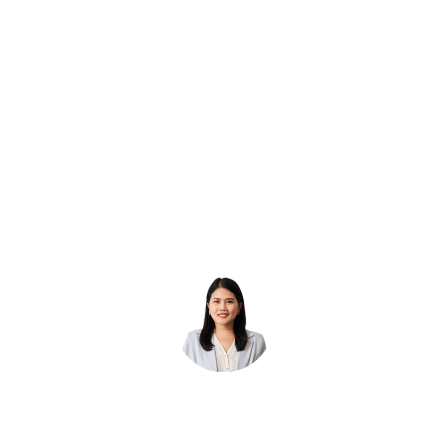
15,000
บาท
✅มี
วงเงิน
ค่า
รักษา
ผู้
ป่วย
นอก
(OPD)
ปีละ
60,000
บาท
✅วงเงิน
OPD