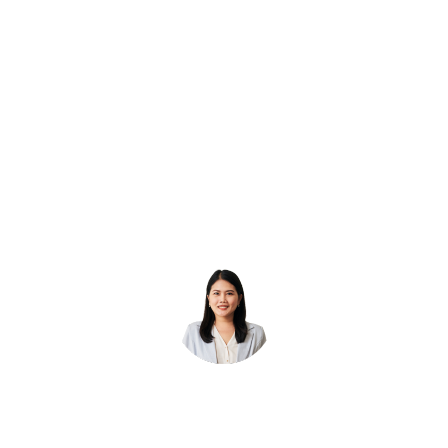
ผู้
รักษา
รักษา
ป่วย
ผู้
ผู้
นอก
ป่วย
ป่วย
(OPD)
นอก
นอก
ปีละ
(OPD)
(OPD)
12,000
ปีละ
ปีละ
บาท
100,000,000
60,000
บาท
บาท
วงเงิน
OPD
วงเงิน
อุบัติเหตุ
OPD
จ่าย
อุบัติเหตุ
ตาม
จ่าย
จริง
ตาม
ไม่
จริง